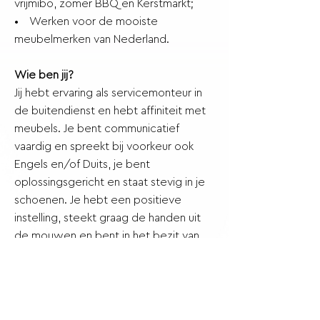
vrijmibo, zomer BBQ en Kerstmarkt;
• Werken voor de mooiste
meubelmerken van Nederland.
Wie ben jij?
Jij hebt ervaring als servicemonteur in
de buitendienst en hebt affiniteit met
meubels. Je bent communicatief
vaardig en spreekt bij voorkeur ook
Engels en/of Duits, je bent
oplossingsgericht en staat stevig in je
schoenen. Je hebt een positieve
instelling, steekt graag de handen uit
de mouwen en bent in het bezit van
rijbewijs B. Een rit of een
service-/montage klus in de ons
omringende landen (en eventuele
overnachting) behoort ook tot de