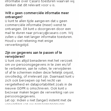
informatie over Casaro toesturen waarvan wij
denken dat dit relevant voor u is.
Wilt u geen commerciële informatie meer
ontvangen?
U kunt te allen tijde aangeven dat u geen
commerciële informatie (meer) wenst te
ontvangen. Dit kunt u doorgeven door een
mail te sturen naar
privacy@casaro.com
. Wij
zullen u dan niet langer informatie toesturen.
Houd u wel rekening met enige
verwerkingstijd.
Zijn uw gegevens aan te passen of te
verwijderen?
U kunt ons altijd benaderen met het verzoek
om uw persoonsgegevens in te zien en/of
te verbeteren, aan te vullen, te verwijderen
of af te schermen indien deze feitelijk onjuist,
onvolledig, of irrelevant zijn. Daarnaast kunt u
zich ook beroepen op het recht van
vergetelheid en dataportabiliteit zoals in de
nieuwe GDPR is omschreven. Ook kunt u
bezwaar maken tegen de verwerking van uw
persoonsgegevens.
Let op: Indien u niet (langer) instemt met de
verwerking van uw persoonsgegevens,
betekent dit automatisch dat wij u als klant